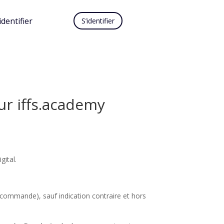
identifier
S’identifier
ur iffs.academy
gital.
 commande), sauf indication contraire et hors