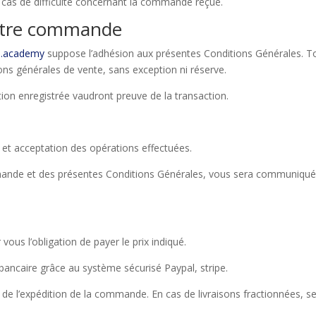
cas de difficulté concernant la commande reçue.
 votre commande
fs.acade
my
suppose l’adhésion aux présentes Conditions Générales. 
ons générales de vente, sans exception ni réserve.
ion enregistrée vaudront preuve de la transaction.
t acceptation des opérations effectuées.
mande et des présentes Conditions Générales, vous sera communiqué 
ous l’obligation de payer le prix indiqué.
bancaire grâce au système sécurisé Paypal, stripe.
 de l’expédition de la commande. En cas de livraisons fractionnées, se