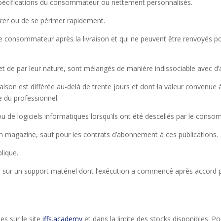
 spécifications du consommateur ou nettement personnalisés.
orer ou de se périmer rapidement.
 le consommateur après la livraison et qui ne peuvent être renvoyés p
 et de par leur nature, sont mélangés de manière indissociable avec d’a
raison est différée au-delà de trente jours et dont la valeur convenue
e du professionnel.
 de logiciels informatiques lorsqu’ils ont été descellés par le consom
’un magazine, sauf pour les contrats d’abonnement à ces publications.
lique.
i sur un support matériel dont l’exécution a commencé après accord
es sur le site
iffs.acade
my
et dans la limite des stocks disponibles. P