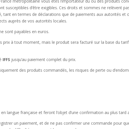
rance métropolitaine vous êtes l’importateur du ou des produits con
ont susceptibles d’être exigibles. Ces droits et sommes ne relèvent pa
ité, tant en termes de déclarations que de paiements aux autorités 
cts auprès de vos autorités locales.
ne sont payables en euros.
es prix à tout moment, mais le produit sera facturé sur la base du tari
té
IFFS
jusqu’au paiement complet du prix.
ysiquement des produits commandés, les risques de perte ou d’endo
 en langue française et feront l’objet d’une confirmation au plus ta
registrer un paiement, et de ne pas confirmer une commande pour quel