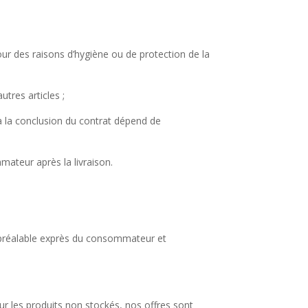
our des raisons d’hygiène ou de protection de la
utres articles ;
 à la conclusion du contrat dépend de
mateur après la livraison.
 préalable exprès du consommateur et
our les produits non stockés, nos offres sont